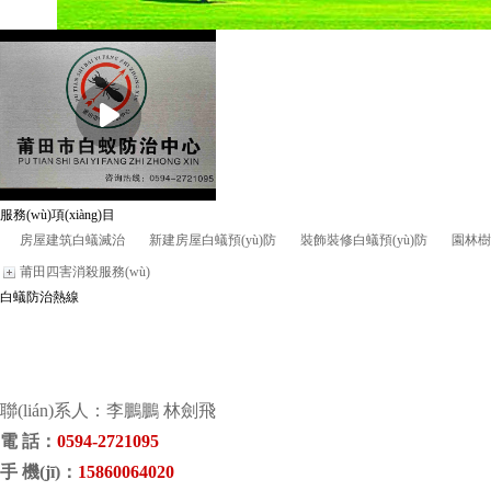
服務(wù)項(xiàng)目
房屋建筑白蟻滅治
新建房屋白蟻預(yù)防
裝飾裝修白蟻預(yù)防
園林樹
莆田四害消殺服務(wù)
白蟻防治熱線
聯(lián)系人：李鵬鵬 林劍飛
電 話
：
0594-2721095
手 機(jī)
：
15860064020