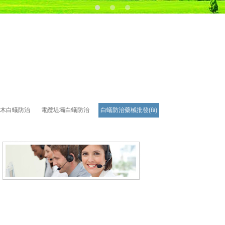
木白蟻防治
電纜堤壩白蟻防治
白蟻防治藥械批發(fā)