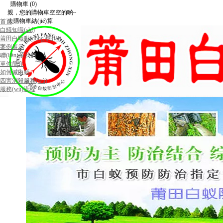
購物車
(0)
親，您的購物車空空的喲~
去購物車結(jié)算
首頁
白蟻知識(shí)
莆田白蟻動(dòng)態(tài)
案例展示
聯(lián)系我們
單位簡介
如何滅白蟻
四害消殺服務(wù)
服務(wù)流程