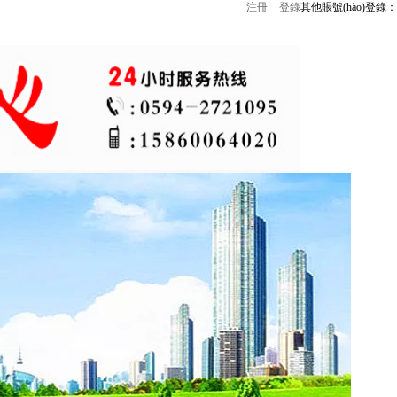
注冊
登錄
其他賬號(hào)登錄：