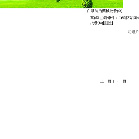
白蟻防治藥械批發(fā)
當(dāng)前條件：
白蟻防治藥
批發(fā)
[
刪除
]
幻燈片
上一頁
1
下一頁
白蟻藥品批發(fā)零售