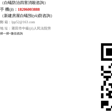
（
白蟻防治四害消殺咨詢）
手 機(jī)
：
18206003888
（
新建房屋白蟻預(yù)防咨詢）
郵 箱：
lpp52@163.com
地 址：莆田市中級(jí)人民法院旁
掃一掃+微信咨詢