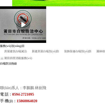
服務(wù)項(xiàng)目
房屋建筑白蟻滅治
新建房屋白蟻預(yù)防
裝飾裝修白蟻預(yù)防
園林樹
莆田四害消殺服務(wù)
白蟻防治熱線
聯(lián)系人：李鵬鵬 林劍飛
電 話
：
0594-2721095
手 機(jī)
：
15860064020