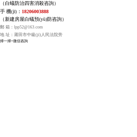
（
白蟻防治四害消殺咨詢）
手 機(jī)
：
18206003888
（
新建房屋白蟻預(yù)防咨詢）
郵 箱：
lpp52@163.com
地 址：莆田市中級(jí)人民法院旁
掃一掃+微信咨詢