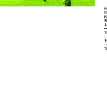
新
聞
列
表
上
一
頁
1
下
一
頁