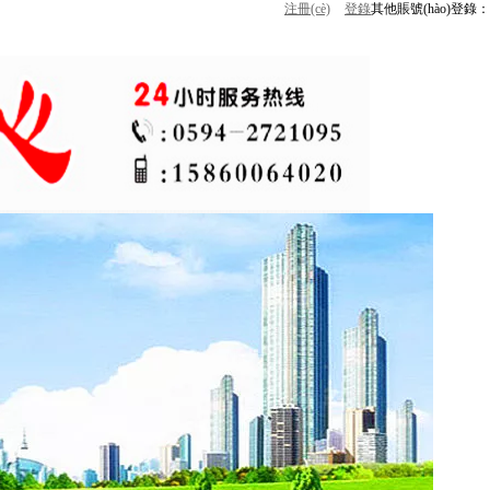
注冊(cè)
登錄
其他賬號(hào)登錄：