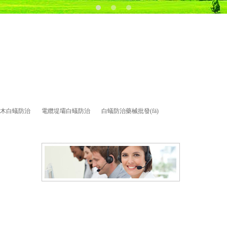
木白蟻防治
電纜堤壩白蟻防治
白蟻防治藥械批發(fā)