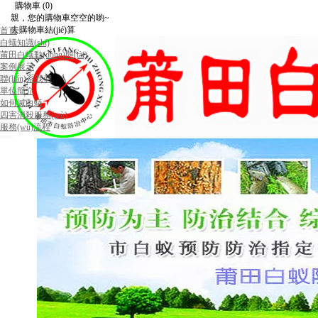
購物車
(0)
親，您的購物車空空的喲~
去購物車結(jié)算
首頁
白蟻知識(shí)
莆田白蟻動(dòng)態(tài)
案例展示
聯(lián)系我們
單位簡介
如何滅白蟻
四害消殺服務(wù)
服務(wù)流程