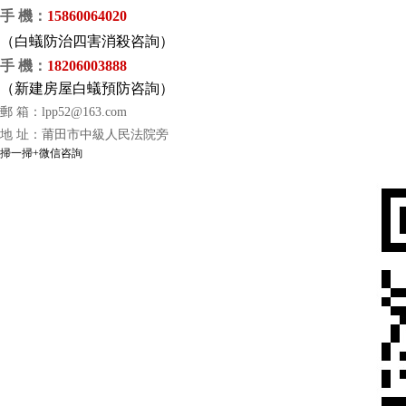
手 機
：
15860064020
（
白蟻防治四害消殺咨詢）
手 機
：
18206003888
（
新建房屋白蟻預防咨詢）
郵 箱：
lpp52@163.com
地 址：莆田市中級人民法院旁
掃一掃+微信咨詢