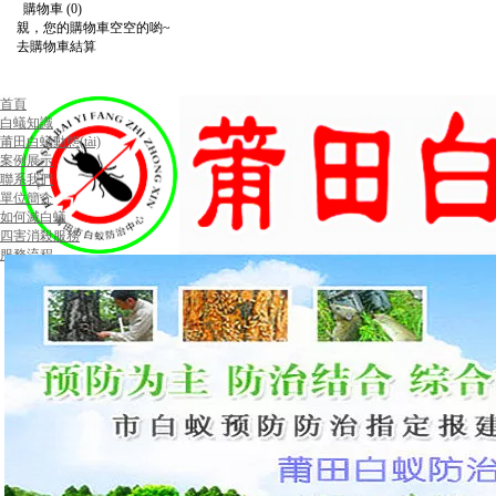
購物車
(0)
親，您的購物車空空的喲~
去購物車結算
首頁
白蟻知識
莆田白蟻動態(tài)
案例展示
聯系我們
單位簡介
如何滅白蟻
四害消殺服務
服務流程