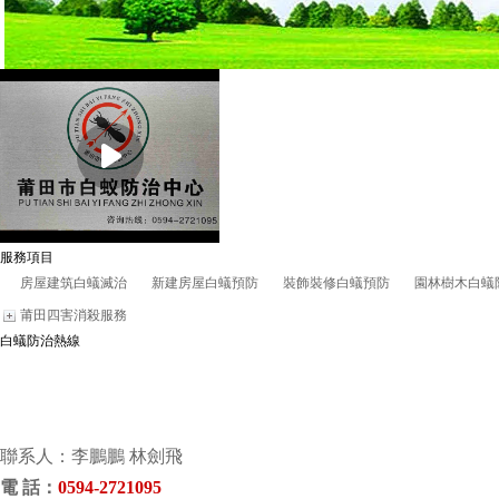
服務項目
房屋建筑白蟻滅治
新建房屋白蟻預防
裝飾裝修白蟻預防
園林樹木白蟻
莆田四害消殺服務
白蟻防治熱線
聯系人：李鵬鵬 林劍飛
電 話
：
0594-2721095