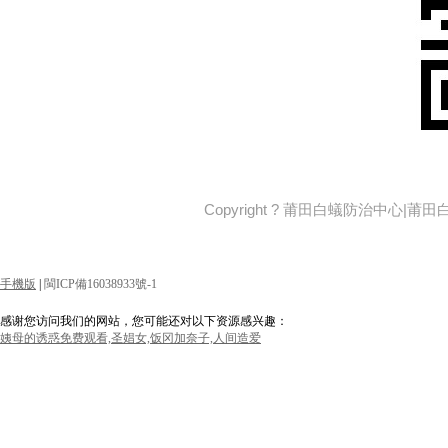
Copyright ? 莆田白蟻防治中心|
手機版
|
閩ICP備16038933號-1
感谢您访问我们的网站，您可能还对以下资源感兴趣：
姨母的诱惑免费观看,圣娼女,饭冈加奈子,人间造爱