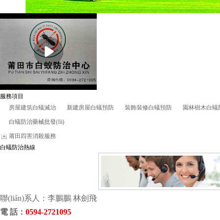
服務項目
房屋建筑白蟻滅治
新建房屋白蟻預防
裝飾裝修白蟻預防
園林樹木白蟻
白蟻防治藥械批發(fā)
莆田四害消殺服務
白蟻防治熱線
聯(lián)系人：李鵬鵬 林劍飛
電 話
：
0594-2721095