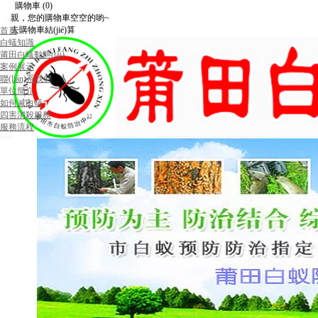
購物車
(0)
親，您的購物車空空的喲~
去購物車結(jié)算
首頁
白蟻知識
莆田白蟻動態(tài)
案例展示
聯(lián)系我們
單位簡介
如何滅白蟻
四害消殺服務
服務流程