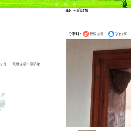
產(chǎn)品詳情
分享到：
新浪微博
QQ分享
防治
電纜堤壩白蟻防治