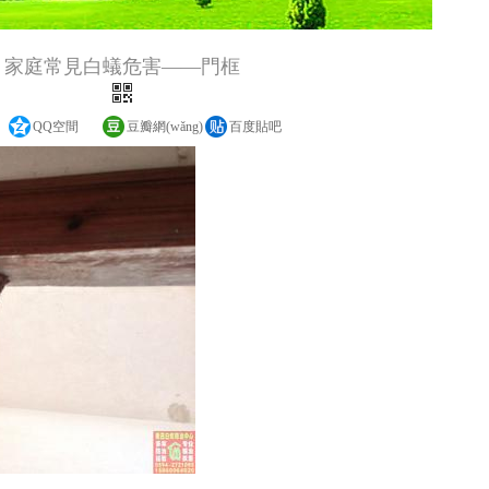
家庭常見白蟻危害——門框
QQ空間
豆瓣網(wǎng)
百度貼吧