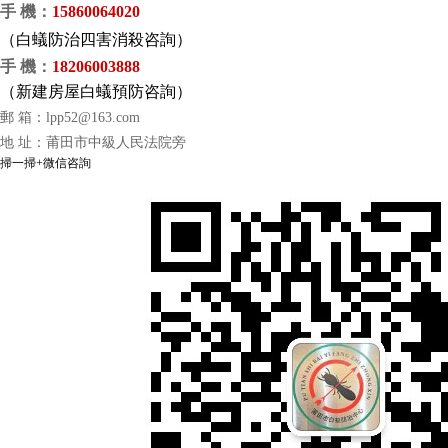
手 機
：
15860064020
（
白蟻防治四害消殺咨詢）
手 機
：
18206003888
（
新建房屋白蟻預防咨詢）
郵 箱：
lpp52@163.com
地 址：莆田市中級人民法院旁
掃一掃+微信咨詢