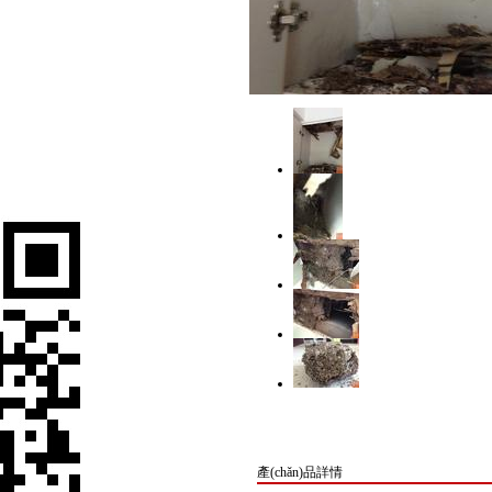
產(chǎn)品詳情