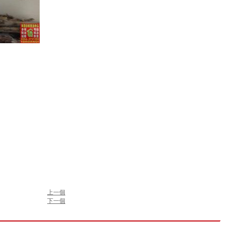
上一個
下一個