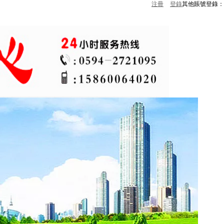
注冊
登錄
其他賬號登錄：