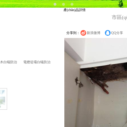
產(chǎn)品詳情
市區(q
分享到：
新浪微博
QQ分享
木白蟻防治
電纜堤壩白蟻防治