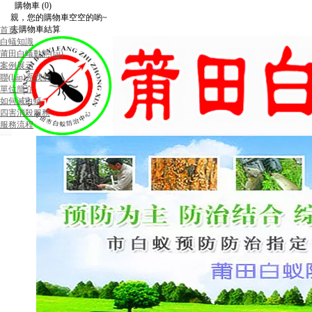
購物車
(0)
親，您的購物車空空的喲~
去購物車結算
首頁
白蟻知識
莆田白蟻動態(tài)
案例展示
聯(lián)系我們
單位簡介
如何滅白蟻
四害消殺服務
服務流程