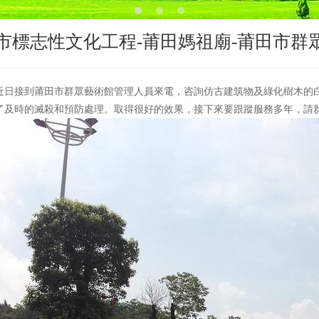
市標志性文化工程-莆田媽祖廟-莆田市群
近日接到莆田市群眾藝術館管理人員來電，咨詢仿古建筑物及綠化樹木的白蟻
了及時的滅殺和預防處理。取得很好的效果，接下來要跟蹤服務多年，請群眾及時