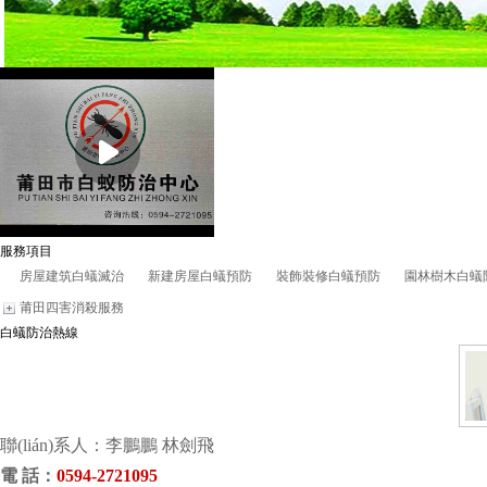
服務項目
房屋建筑白蟻滅治
新建房屋白蟻預防
裝飾裝修白蟻預防
園林樹木白蟻
莆田四害消殺服務
白蟻防治熱線
聯(lián)系人：李鵬鵬 林劍飛
電 話
：
0594-2721095