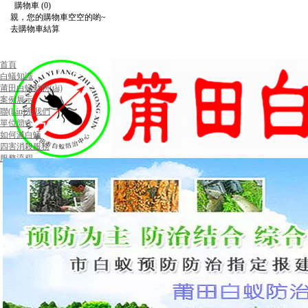
購物車
(0)
親，您的購物車空空的喲~
去購物車結算
首頁
白蟻知識
莆田白蟻動態(tài)
案例展示
聯(lián)系我們
單位簡介
如何滅白蟻
四害消殺服務
服務流程