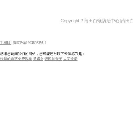
Copyright ? 莆田白蟻防治中心|
手機版
|
閩ICP備16038933號-1
感谢您访问我们的网站，您可能还对以下资源感兴趣：
姨母的诱惑免费观看,圣娼女,饭冈加奈子,人间造爱