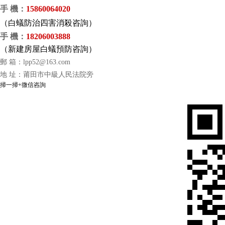
手 機
：
15860064020
（
白蟻防治四害消殺咨詢）
手 機
：
18206003888
（
新建房屋白蟻預防咨詢）
郵 箱：
lpp52@163.com
地 址：莆田市中級人民法院旁
掃一掃+微信咨詢